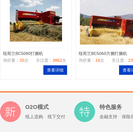
纽荷兰BC5080打捆机
纽荷兰BC5060方捆打捆机
询价量：
25
次
关注度：
3862
次
询价量：
14
次
关注度：
23
查看详细
查看
O2O模式
特色服务
线上选购 线下交付
金融支持 保险