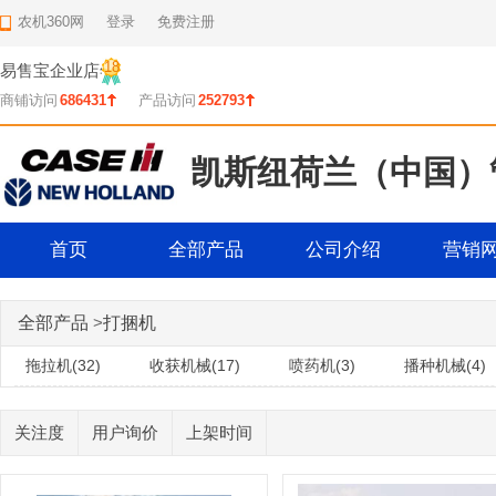
农机360网
登录
免费注册
18
易售宝企业店
年
商铺访问
686431
产品访问
252793
凯斯纽荷兰（中国）
首页
全部产品
公司介绍
营销
全部产品
>
打捆机
拖拉机(32)
收获机械(17)
喷药机(3)
播种机械(4)
关注度
用户询价
上架时间