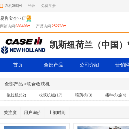
农机360网
登录
免费注册
18
易售宝企业店
年
商铺访问
686408
产品访问
252769
凯斯纽荷兰（中国）
首页
全部产品
公司介绍
营销
全部产品
>
联合收获机
拖拉机(32)
收获机械(17)
喷药机(3)
播种机械(4)
关注度
用户询价
上架时间