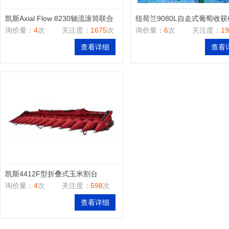
凯斯Axial Flow 8230轴流滚筒联合
纽荷兰9080L自走式葡萄收获
询价量：
4
次
关注度：
1675
次
询价量：
6
次
关注度：
19
收割机
查看详细
查看
凯斯4412F型折叠式玉米割台
询价量：
4
次
关注度：
598
次
查看详细