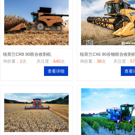
纽荷兰CR8.90联合收割机
纽荷兰CX6.90谷物联合收割
询价量：
2
次
关注度：
645
次
询价量：
38
次
关注度：
57
查看详细
查看