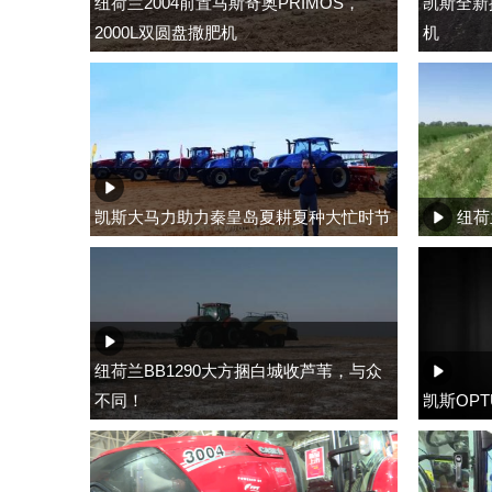
纽荷兰2004前置马斯奇奥PRIMOS，
凯斯全新推
2000L双圆盘撒肥机
机
凯斯大马力助力秦皇岛夏耕夏种大忙时节
纽荷
纽荷兰BB1290大方捆白城收芦苇，与众
不同！
凯斯OPT