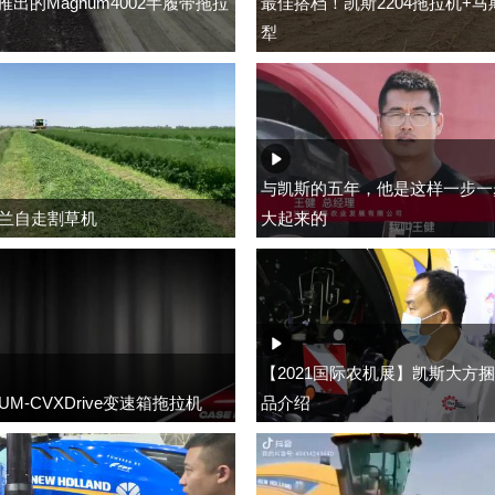
出的Magnum4002半履带拖拉
最佳搭档！凯斯2204拖拉机+
犁
与凯斯的五年，他是这样一步一
兰自走割草机
大起来的
【2021国际农机展】凯斯大方
UM-CVXDrive变速箱拖拉机
品介绍