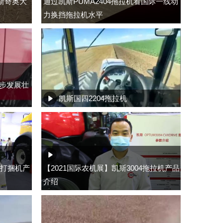
马斯奇奥大
通过凯斯PUMA2404拖拉机看国际一线动
力换挡拖拉机水平
步发展壮
凯斯国四2204拖拉机
捆打捆机产
【2021国际农机展】凯斯3004拖拉机产品
介绍