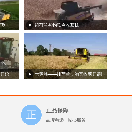
获中
纽荷兰谷物联合收获机
站开始
大黄蜂——纽荷兰，油菜收获开镰!
正品保障
品牌精选 贴心服务