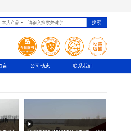
本店产品
留言
公司动态
联系我们