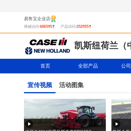
18
易售宝企业店
年
商铺访问
686595
产品访问
252955
凯斯纽荷兰（
首页
全部产品
公司
宣传视频
活动图集